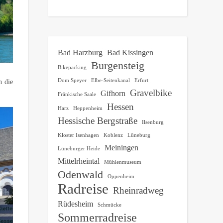
Bad Harzburg
Bad Kissingen
Burgensteig
Bikepacking
Dom Speyer
Elbe-Seitenkanal
Erfurt
n die
Gravelbike
Gifhorn
Fränkische Saale
Hessen
Harz
Heppenheim
Hessische Bergstraße
Ilsenburg
Kloster Isenhagen
Koblenz
Lüneburg
Meiningen
Lüneburger Heide
Mittelrheintal
Mühlenmuseum
Odenwald
Oppenheim
Radreise
Rheinradweg
Rüdesheim
Schmücke
Sommerradreise