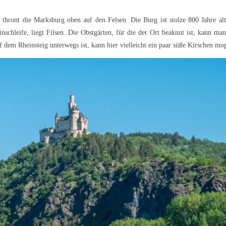
thront die Marksburg oben auf den Felsen. Die Burg ist stolze 800 Jahre al
inschleife, liegt Filsen. Die Obstgärten, für die der Ort beaknnt ist, kann ma
uf dem Rheinsteig unterwegs ist, kann hier vielleicht ein paar süße Kirschen mo