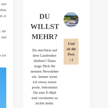
s und
elten
DU
ob er
WILLST
n der
MEHR?
h und
Du möchtest auf
s zur
dem Laufenden
bleiben? Dann
trage Dich für
meinen Newsletter
ein. Immer wenn
ich etwas neues
poste, bekommst
Du eine E-Mail
und versäumst so
nichts mehr.