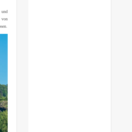
t und
n von
psen.