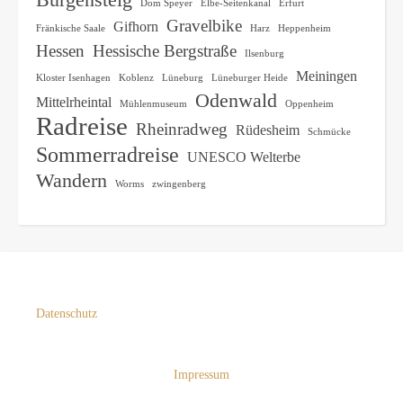
Dom Speyer
Elbe-Seitenkanal
Erfurt
Gravelbike
Gifhorn
Fränkische Saale
Harz
Heppenheim
Hessen
Hessische Bergstraße
Ilsenburg
Meiningen
Kloster Isenhagen
Koblenz
Lüneburg
Lüneburger Heide
Odenwald
Mittelrheintal
Mühlenmuseum
Oppenheim
Radreise
Rheinradweg
Rüdesheim
Schmücke
Sommerradreise
UNESCO Welterbe
Wandern
Worms
zwingenberg
Datenschutz
Impressum