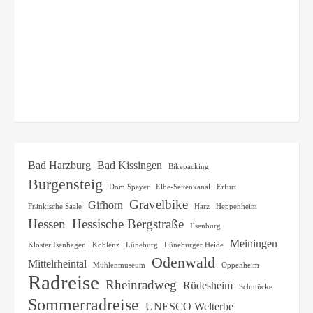
Bad Harzburg
Bad Kissingen
Bikepacking
Burgensteig
Dom Speyer
Elbe-Seitenkanal
Erfurt
Gravelbike
Gifhorn
Fränkische Saale
Harz
Heppenheim
Hessen
Hessische Bergstraße
Ilsenburg
Meiningen
Kloster Isenhagen
Koblenz
Lüneburg
Lüneburger Heide
Odenwald
Mittelrheintal
Mühlenmuseum
Oppenheim
Radreise
Rheinradweg
Rüdesheim
Schmücke
Sommerradreise
UNESCO Welterbe